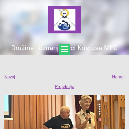
Družine - oznanjevalci Kristusa MFC
Nazaj
Naprej
Projekcija