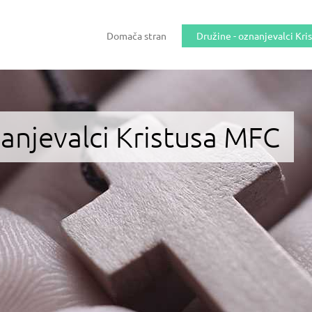
Domača stran
Družine - oznanjevalci Kri
nanjevalci Kristusa MFC