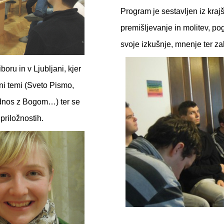
Program je sestavljen iz kraj
premišljevanje in molitev, po
svoje izkušnje, mnenje ter za
oru in v Ljubljani, kjer
i temi (Sveto Pismo,
odnos z Bogom…) ter se
priložnostih.