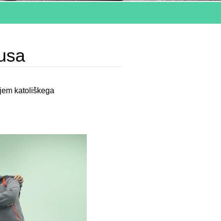
tusa
ljem katoliškega