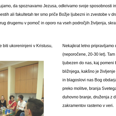
jamo, da spoznavamo Jezusa, odkrivamo svoje sposobnosti in 
tih ali fakultetah ter smo priče Božje ljubezni in zvestobe v dru
g drugemu v pomoč in oporo na vseh področjih življenja, skratka
 biti ukoreninjeni v Kristusu,
Nekajkrat letno pripravljamo
(neporočene, 20-30 let). Ta
ljubezen do nas, kaj pomeni bi
bližnjega, kakšno je življenj
in blagoslovi nas Bog obdar
preko molitve, branja Svete
duhovno branje, druženja z dr
zakramentov rastemo v veri.