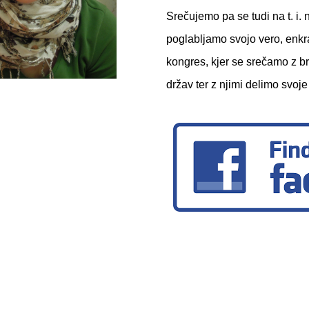
Srečujemo pa se tudi na t. i. 
poglabljamo svojo vero, enkr
kongres, kjer se srečamo z br
držav ter z njimi delimo svoje