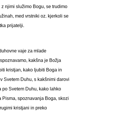
z njimi služimo Bogu, se trudimo
žinah, med vrstniki oz. kjerkoli se
 prijatelji.
 duhovne vaje za mlade
m spoznavamo, kakšna je Božja
ti kristjan, kako ljubiti Boga in
e v Svetem Duhu, s kakšnimi darovi
ja po Svetem Duhu, kako lahko
ga Pisma, spoznavanja Boga, skozi
ugimi kristjani in preko