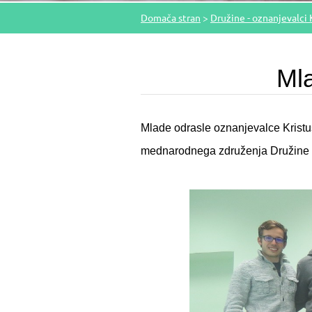
Domača stran
>
Družine - oznanjevalci 
Mla
Mlade odrasle oznanjevalce Kristu
mednarodnega združenja Družine -