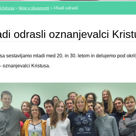
Kristusa
>
Veje v skupnosti
>
Mladi odrasli
di odrasli oznanjevalci Kris
sa sestavljamo mladi med 20. in 30. letom in delujemo pod okri
 oznanjevalci Kristusa.