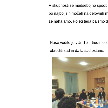
V skupnosti se medsebojno spodbu
po najboljših močeh na delovnih mes
že nahajamo. Poleg tega pa smo dru
Naše vodilo je v Jn 15 – trudimo se
obroditi sad in da ta sad ostane.