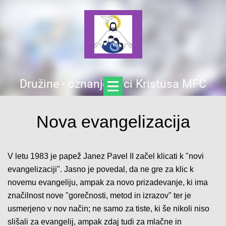
Družine - oznanjevalci Kristusa MFC
Nova evangelizacija
V letu 1983 je papež Janez Pavel II začel klicati k "novi
evangelizaciji". Jasno je povedal, da ne gre za klic k
novemu evangeliju, ampak za novo prizadevanje, ki ima
značilnost nove "gorečnosti, metod in izrazov" ter je
usmerjeno v nov način; ne samo za tiste, ki še nikoli niso
slišali za evangelij, ampak zdaj tudi za mlačne in