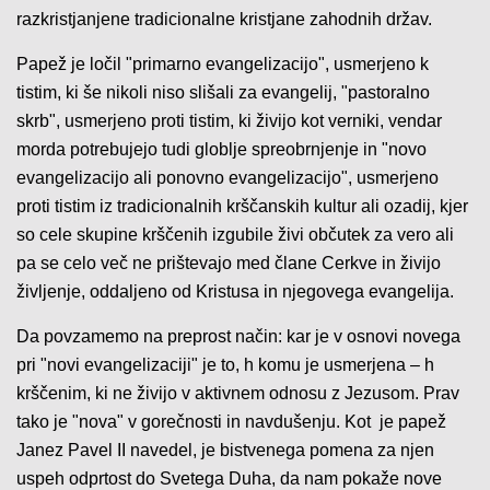
razkristjanjene tradicionalne kristjane zahodnih držav.
Papež je ločil "primarno evangelizacijo", usmerjeno k
tistim, ki še nikoli niso slišali za evangelij, "pastoralno
skrb", usmerjeno proti tistim, ki živijo kot verniki, vendar
morda potrebujejo tudi globlje spreobrnjenje in "novo
evangelizacijo ali ponovno evangelizacijo", usmerjeno
proti tistim iz tradicionalnih krščanskih kultur ali ozadij, kjer
so cele skupine krščenih izgubile živi občutek za vero ali
pa se celo več ne prištevajo med člane Cerkve in živijo
življenje, oddaljeno od Kristusa in njegovega evangelija.
Da povzamemo na preprost način: kar je v osnovi novega
pri "novi evangelizaciji" je to, h komu je usmerjena – h
krščenim, ki ne živijo v aktivnem odnosu z Jezusom. Prav
tako je "nova" v gorečnosti in navdušenju. Kot je papež
Janez Pavel II navedel, je bistvenega pomena za njen
uspeh odprtost do Svetega Duha, da nam pokaže nove