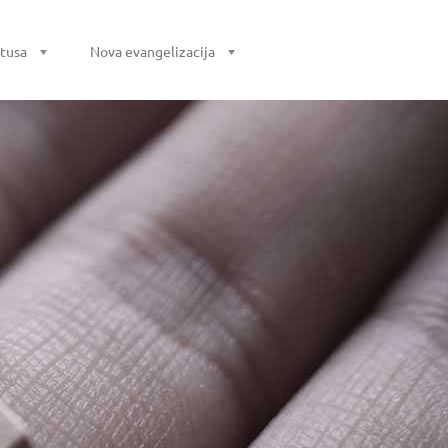
stusa
Nova evangelizacija