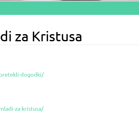
i za Kristusa
pretekli-dogodki/
mladi-za-kristusa/