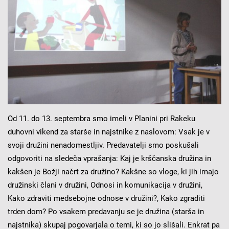
Od 11. do 13. septembra smo imeli v Planini pri Rakeku
duhovni vikend za starše in najstnike z naslovom: Vsak je v
svoji družini nenadomestljiv. Predavatelji smo poskušali
odgovoriti na sledeča vprašanja: Kaj je krščanska družina in
kakšen je Božji načrt za družino? Kakšne so vloge, ki jih imajo
družinski člani v družini, Odnosi in komunikacija v družini,
Kako zdraviti medsebojne odnose v družini?, Kako zgraditi
trden dom? Po vsakem predavanju se je družina (starša in
najstnika) skupaj pogovarjala o temi, ki so jo slišali. Enkrat pa