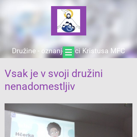
Družine - oznanjevalci Kristusa MFC
Vsak je v svoji družini
nenadomestljiv