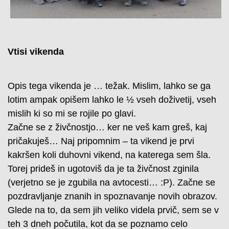
Vtisi vikenda
Opis tega vikenda je … težak. Mislim, lahko se ga
lotim ampak opišem lahko le ½ vseh doživetij, vseh
mislih ki so mi se rojile po glavi.
Začne se z živčnostjo… ker ne veš kam greš, kaj
pričakuješ… Naj pripomnim – ta vikend je prvi
kakršen koli duhovni vikend, na katerega sem šla.
Torej prideš in ugotoviš da je ta živčnost zginila
(verjetno se je zgubila na avtocesti… :P). Začne se
pozdravljanje znanih in spoznavanje novih obrazov.
Glede na to, da sem jih veliko videla prvič, sem se v
teh 3 dneh počutila, kot da se poznamo celo