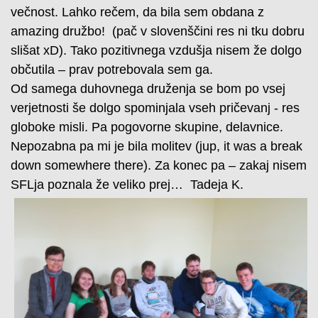
večnost. Lahko rečem, da bila sem obdana z
amazing družbo! (pač v slovenščini res ni tku dobru
slišat xD). Tako pozitivnega vzdušja nisem že dolgo
občutila – prav potrebovala sem ga.
Od samega duhovnega druženja se bom po vsej
verjetnosti še dolgo spominjala vseh pričevanj - res
globoke misli. Pa pogovorne skupine, delavnice.
Nepozabna pa mi je bila molitev (jup, it was a break
down somewhere there). Za konec pa – zakaj nisem
SFLja poznala že veliko prej… Tadeja K.