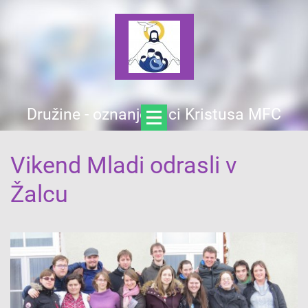
Družine - oznanjevalci Kristusa MFC
Vikend Mladi odrasli v
Žalcu