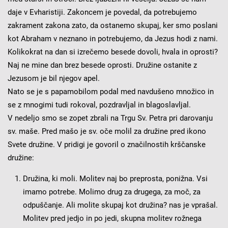
daje v Evharistiji. Zakoncem je povedal, da potrebujemo
zakrament zakona zato, da ostanemo skupaj, ker smo poslani
kot Abraham v neznano in potrebujemo, da Jezus hodi z nami.
Kolikokrat na dan si izrečemo besede dovoli, hvala in oprosti?
Naj ne mine dan brez besede oprosti. Družine ostanite z
Jezusom je bil njegov apel.
Nato se je s papamobilom podal med navdušeno množico in
se z mnogimi tudi rokoval, pozdravljal in blagoslavljal.
V nedeljo smo se zopet zbrali na Trgu Sv. Petra pri darovanju
sv. maše. Pred mašo je sv. oče molil za družine pred ikono
Svete družine. V pridigi je govoril o značilnostih krščanske
družine:
Družina, ki moli. Molitev naj bo preprosta, ponižna. Vsi
imamo potrebe. Molimo drug za drugega, za moč, za
odpuščanje. Ali molite skupaj kot družina? nas je vprašal.
Molitev pred jedjo in po jedi, skupna molitev rožnega