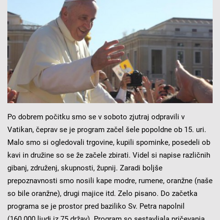
Po dobrem počitku smo se v soboto zjutraj odpravili v
Vatikan, čeprav se je program začel šele popoldne ob 15. uri.
Malo smo si ogledovali trgovine, kupili spominke, posedeli ob
kavi in družine so se že začele zbirati. Videl si napise različnih
gibanj, združenj, skupnosti, župnij. Zaradi boljše
prepoznavnosti smo nosili kape modre, rumene, oranžne (naše
so bile oranžne), drugi majice itd. Zelo pisano. Do začetka
programa se je prostor pred baziliko Sv. Petra napolnil
(160.000 ljudi iz 75 držav). Program so sestavljala pričevanja