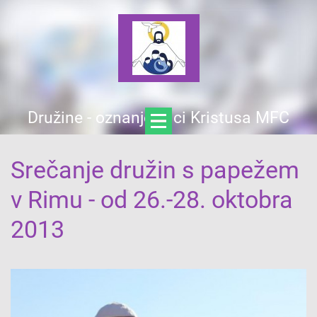
Družine - oznanjevalci Kristusa MFC
Srečanje družin s papežem
v Rimu - od 26.-28. oktobra
2013