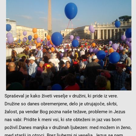
Spraševal je kako živeti veselje v družini, ki pride iz vere.
Družine so danes obremenjene, delo je utrujajoče, skrbi,
žalost, pa vendar Bog pozna naše težave, probleme in Jezus
nas vabi: Pridite k meni vsi, ki ste obteženi in jaz vas bom
poživil.
Danes manjka v družinah ljubezen: med možem in ženo,
med starši in otroci. Brez ljubezni ni veselja. Jezus se nam