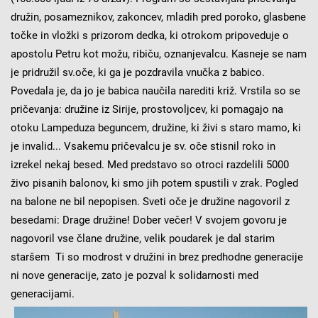
družin, posameznikov, zakoncev, mladih pred poroko, glasbene
točke in vložki s prizorom dedka, ki otrokom pripoveduje o
apostolu Petru kot možu, ribiču,
oznanjevalcu. Kasneje se nam
je pridružil sv.oče, ki ga je pozdravila vnučka z babico.
Povedala je, da jo je babica naučila narediti križ. Vrstila so se
pričevanja: družine iz Sirije, prostovoljcev, ki pomagajo na
otoku Lampeduza beguncem, družine, ki živi s staro mamo, ki
je invalid... Vsakemu pričevalcu je sv. oče stisnil roko in
izrekel nekaj besed. Med predstavo so otroci razdelili 5000
živo pisanih balonov, ki smo jih potem spustili v zrak. Pogled
na balone ne bil nepopisen. Sveti oče je družine nagovoril z
besedami: Drage družine! Dober večer! V svojem govoru je
nagovoril vse člane družine, velik poudarek je dal starim
staršem Ti so modrost v družini in brez predhodne generacije
ni nove generacije, zato je pozval k solidarnosti med
generacijami.