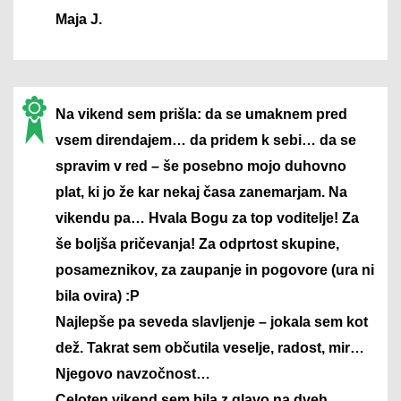
Maja J.
Na vikend sem prišla: da se umaknem pred
vsem direndajem… da pridem k sebi… da se
spravim v red – še posebno mojo duhovno
plat, ki jo že kar nekaj časa zanemarjam. Na
vikendu pa… Hvala Bogu za top voditelje! Za
še boljša pričevanja! Za odprtost skupine,
posameznikov, za zaupanje in pogovore (ura ni
bila ovira) :P
Najlepše pa seveda slavljenje – jokala sem kot
dež. Takrat sem občutila veselje, radost, mir…
Njegovo navzočnost…
Celoten vikend sem bila z glavo na dveh