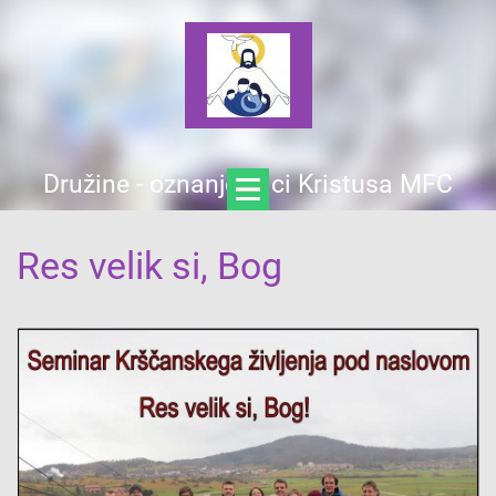
Družine - oznanjevalci Kristusa MFC
Res velik si, Bog