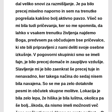
dal veliko snovi za razmišljanje. Je pa bilo
precej miselno naporno in sem na trenutke
pogrešala kakšno bolj aktivno pavzo. Všeč so
mi bila tudi pričevanja, ker so me spomnila, da
lahko v vsakem trenutku življenja najdemo
Boga, predvsem pa občudujem bse pričevalce,
ki ste bili pripravljeni z nami deliti svoje osebne
izkušnje. V pogovorni skupinici smo se imeli
fajn, je bilo precej domače in zaupljivo vzdušje.
Slavljenje mi je bilo zaenkrat še precej tuje in
nenavadno, ker takega načina do sedaj nisem
bila navajena. So se me pa zelo dotaknile
pesmi in občutek skupne molitve. Lokacija je
bila zelo lepa, že hiška je bila luštna, okolica pa
še bolj...škoda, da nismo imeli možnosti več