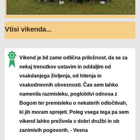
Vtisi vikenda...
Vikend je bil zame odlična priložnost, da se za
nekaj trenutkov ustavim in oddaljim od
vsakdanjega življenja, od hitenja in
vsakodnevnih obveznosti. Čas sem lahko
namenila razmisleku, poglobitvi odnosa z
Bogom ter premisleku o nekaterih odločitvah,
ki jih moram sprejeti. Poleg vsega tega pa sem
vikend lahko preživela v dobri družbi in ob
zanimivih pogovorih. - Vesna