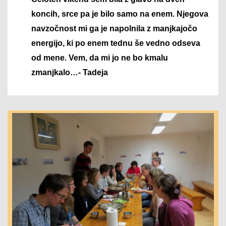
koncih, srce pa je bilo samo na enem. Njegova
navzočnost mi ga je napolnila z manjkajočo
energijo, ki po enem tednu še vedno odseva
od mene. Vem, da m
i jo ne bo kmalu
zmanjkalo…- Tadeja