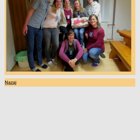
Naz
aj