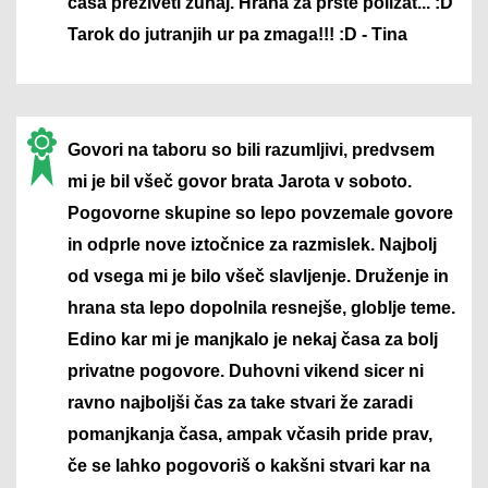
časa preživeti zunaj. Hrana za prste polizat... :D
Tarok do jutranjih ur pa zmaga!!! :D - Tina
Govori na taboru so bili razumljivi, predvsem
mi je bil všeč govor brata Jarota v soboto.
Pogovorne skupine so lepo povzemale govore
in odprle nove iztočnice za razmislek. Najbolj
od vsega mi je bilo všeč slavljenje. Druženje in
hrana sta lepo dopolnila resnejše, globlje teme.
Edino kar mi je manjkalo je nekaj časa za bolj
privatne pogovore. Duhovni vikend sicer ni
ravno najboljši čas za take stvari že zaradi
pomanjkanja časa, ampak včasih pride prav,
če se lahko pogovoriš o kakšni stvari kar na