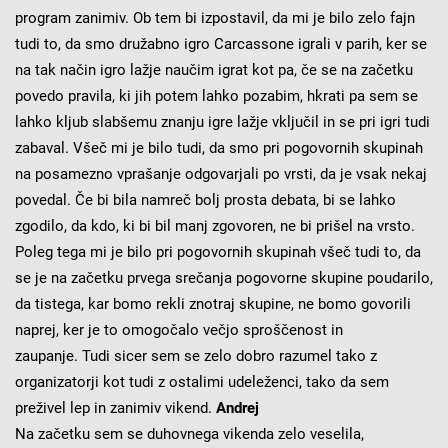
program zanimiv. Ob tem bi izpostavil, da mi je bilo zelo fajn
tudi to, da smo družabno igro Carcassone igrali v parih, ker se
na tak način igro lažje naučim igrat kot pa, če se na začetku
povedo pravila, ki jih potem lahko pozabim, hkra
ti pa sem se
lahko kljub slabšemu znanju igre lažje vključil in se pri igri tudi
zabaval. Všeč mi je bilo tudi, da smo pri pogovornih skupinah
na posamezno vprašanje odgovarjali po vrsti, da je vsak nekaj
povedal. Če bi bila namreč bolj prosta debata, bi se lahko
zgodilo, da kdo, ki bi bil manj zgovoren, ne bi prišel na vrsto.
Poleg tega mi je bilo pri pogovornih skupinah všeč tudi to, da
se je na začetku prvega srečanja pogovorne skupine poudarilo,
da tistega, kar bomo rekli znotraj skupine, ne bomo govorili
naprej, ker je to omogočalo večjo sproščenost in
zaupanje. Tudi sicer sem se zelo dobro razumel tako z
organizatorji kot tudi z ostalimi udeleženci, tako da sem
preživel lep in zanimiv vikend.
Andrej
Na začetku sem se duhovnega vikenda zelo veselila,