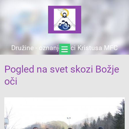
Družine - oznanjevalci Kristusa MFC
Pogled na svet skozi Božje
oči