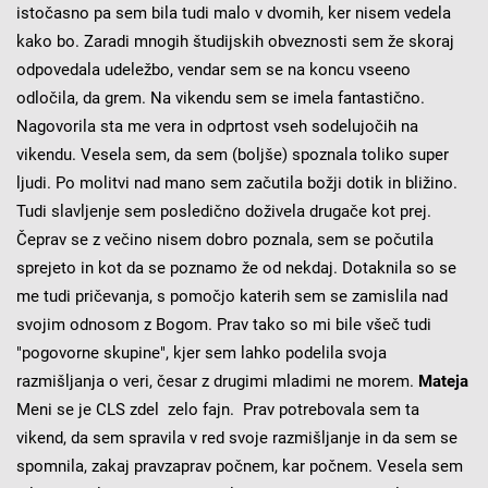
istočasno pa sem bila tudi malo v dvomih, ker nisem vedela
kako bo. Zaradi mnogih študijskih obveznosti sem že skoraj
odpovedala udeležbo, vendar sem se na koncu vseeno
odločila, da grem. Na vikendu sem se imela fantastično.
Nagovorila sta me vera in odprtost vseh sodelujočih na
vikendu. Vesela sem, da sem (boljše) spoznala toliko super
ljudi. Po molitvi nad mano sem začutila božji dotik in bližino.
Tudi slavljenje sem posledično doživela drugače kot prej.
Čeprav se z večino nisem dobro poznala, sem se počutila
sprejeto in kot da se poznamo že od nekdaj. Dotaknila so se
me tudi pričevanja, s pomočjo katerih sem se zamislila nad
svojim odnosom z Bogom. Prav tako so mi bile všeč tudi
"pogovorne skupine", kjer sem lahko podelila svoja
razmišljanja o veri, česar z drugimi mladimi ne morem.
Mateja
Meni se je CLS zdel zelo fajn. Prav potrebovala sem ta
vikend, da sem spravila v red svoje razmišljanje in da sem se
spomnila, zakaj pravzaprav počnem, kar počnem. Vesela sem