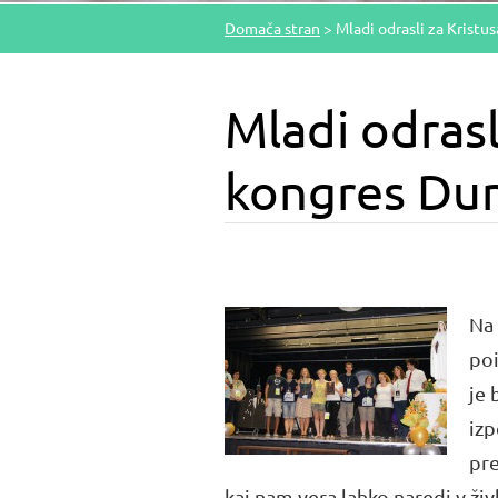
Domača stran
>
Mladi odrasli za Kristu
Mladi odrasl
kongres Dun
Na 
poi
je 
izp
pre
kaj nam vera lahko naredi v živl