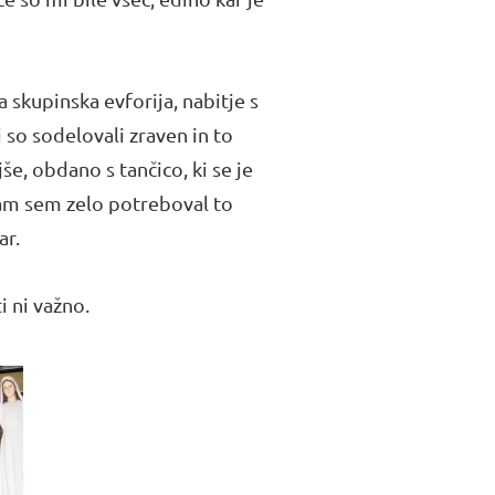
a skupinska evforija, nabitje s
i so sodelovali zraven in to
še, obdano s tančico, ki se je
Sam sem zelo potreboval to
ar.
i ni važno.