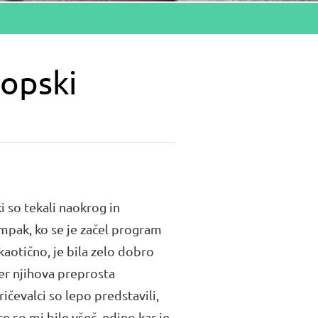
ropski
i so tekali naokrog in
. Ampak, ko se je začel program
 kaotično, je bila zelo dobro
ter njihova preprosta
ričevalci so lepo predstavili,
ce so mi bile všeč, edino kar je