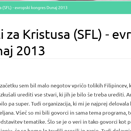
sa (SFL) - evropski kongres Dunaj 2013
i za Kristusa (SFL) - ev
aj 2013
začetku sem bil malo negotov vpričo tolikih Filipincev, k
zkušali urediti vse stvari, ki jih je bilo še treba urediti
bilo pa super. Tudi organizacija, ki mi je najprej delovala
eljana. Všeč so mi bili govorci in sama tema programa, 
dstavitev tematike. Šlo se je o veri in tako govorci kot p
jenju, če se bomo le trudili prosili in zanjo. Tudi delavni