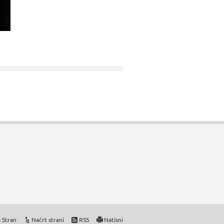
 Stran
Načrt strani
RSS
Natisni