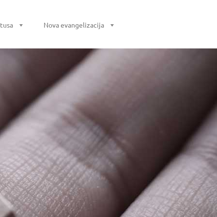
stusa
Nova evangelizacija