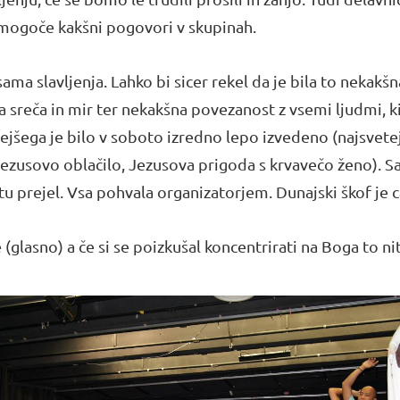
mogoče kakšni pogovori v skupinah.
ama slavljenja. Lahko bi sicer rekel da je bila to nekakšn
ila sreča in mir ter nekakšna povezanost z vsemi ljudmi, k
ejšega je bilo v soboto izredno lepo izvedeno (najsvetej
 Jezusovo oblačilo, Jezusova prigoda s krvavečo ženo). 
 prejel. Vsa pohvala organizatorjem. Dunajski škof je c
(glasno) a če si se poizkušal koncentrirati na Boga to nit