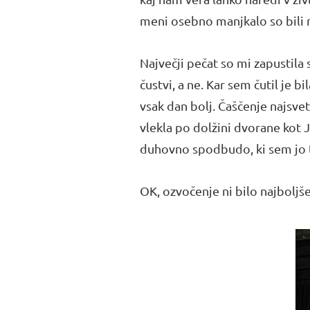
meni osebno manjkalo so bili 
Največji pečat so mi zapustila s
čustvi, a ne. Kar sem čutil je b
vsak dan bolj. Čaščenje najsvet
vlekla po dolžini dvorane kot
duhovno spodbudo, ki sem jo tu
OK, ozvočenje ni bilo najboljše 