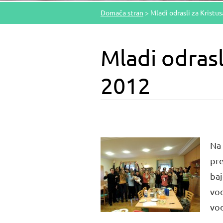
Domača stran
>
Mladi odrasli za Kristu
Mladi odrasl
2012
Na 
pre
baj
vod
vod