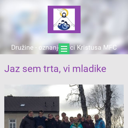
Družine - oznanjevalci Kristusa MFC
Jaz sem trta, vi mladike