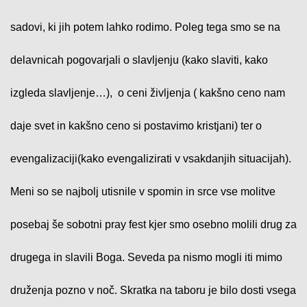
sadovi, ki jih potem lahko rodimo. Poleg tega smo se na
delavnicah pogovarjali o slavljenju (kako slaviti, kako
izgleda slavljenje…), o ceni življenja ( kakšno ceno nam
daje svet in kakšno ceno si postavimo kristjani) ter o
evengalizaciji(kako evengalizirati v vsakdanjih situacijah).
Meni so se najbolj utisnile v spomin in srce vse molitve
posebaj še sobotni pray fest kjer smo osebno molili drug za
drugega in slavili Boga. Seveda pa nismo mogli iti mimo
druženja pozno v noč. Skratka na taboru je bilo dosti vsega