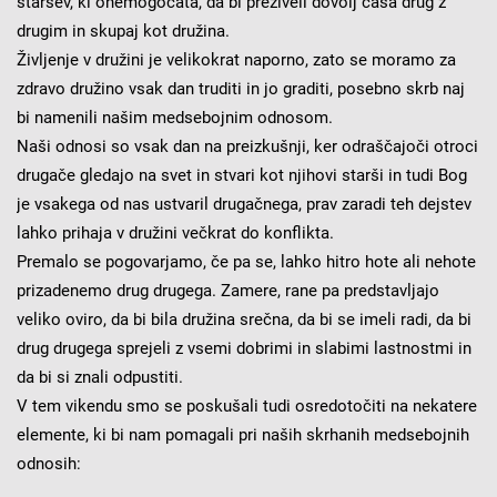
staršev, ki onemogočata, da bi preživeli dovolj časa drug z
drugim in skupaj kot družina.
Življenje v družini je velikokrat naporno, zato se moramo za
zdravo družino vsak dan truditi in jo graditi, posebno skrb naj
bi namenili našim medsebojnim odnosom.
Naši odnosi so vsak dan na preizkušnji, ker odraščajoči otroci
drugače gledajo na svet in stvari kot njihovi starši in tudi Bog
je vsakega od nas ustvaril drugačnega, prav zaradi teh dejstev
lahko prihaja v družini večkrat do konflikta.
Premalo se pogovarjamo, če pa se, lahko hitro hote ali nehote
prizadenemo drug drugega. Zamere, rane pa predstavljajo
veliko oviro, da bi bila družina srečna, da bi se imeli radi, da bi
drug drugega sprejeli z vsemi dobrimi in slabimi lastnostmi in
da bi si znali odpustiti.
V tem vikendu smo se poskušali tudi osredotočiti na nekatere
elemente, ki bi nam pomagali pri naših skrhanih medsebojnih
odnosih: