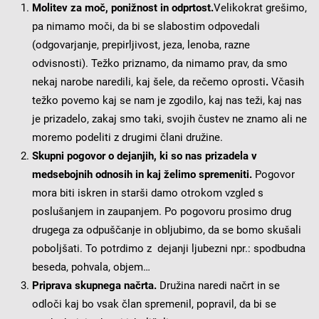
Molitev za moč, ponižnost in odprtost.
Velikokrat grešimo,
pa nimamo moči, da bi se slabostim odpovedali
(odgovarjanje, prepirljivost, jeza, lenoba, razne
odvisnosti). Težko priznamo, da nimamo prav, da smo
nekaj narobe naredili, kaj šele, da rečemo oprosti
.
Včasih
težko povemo kaj se nam je zgodilo, kaj nas teži, kaj nas
je prizadelo, zakaj smo taki, svojih čustev ne znamo ali ne
moremo podeliti z drugimi člani družine.
Skupni pogovor o dejanjih, ki so nas prizadela v
medsebojnih odnosih in kaj želimo spremeniti.
Pogovor
mora biti iskren in starši damo otrokom vzgled s
poslušanjem in zaupanjem. Po pogovoru prosimo drug
drugega za odpuščanje in obljubimo, da se bomo skušali
poboljšati. To potrdimo z dejanji ljubezni npr.: spodbudna
beseda, pohvala, objem…
Priprava skupnega načrta.
Družina naredi načrt in se
odloči kaj bo vsak član spremenil, popravil, da bi se