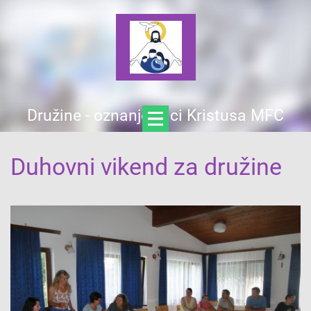
Družine - oznanjevalci Kristusa MFC
Duhovni vikend za družine