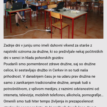
Zadnje dni v juniju smo imeli duhovni vikend za starše z
najstniki oziroma za družine, ki so preživljale nekaj počitniških
dni v senci in hladu pohorskih gozdov.
Poudarili smo pomembnost zdrave družine, saj so družine
celice, ki sestavljajo družbo in Cerkev in so tudi naša
prihodnost. V današnjem času je na udaru prav družina ne
samo z zanikanjem tradicionalne družine, ampak tudi s
potrošništvom, z vplivom medijev, z raznimi odvisnostmi od:
interneta, televizije, mobilnih telefonov, alkohola, pornografije…
Omenili smo tudi hiter tempo življenja in prezaposlenost