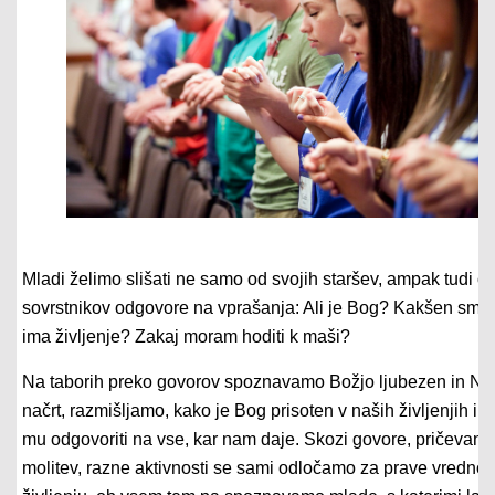
Mladi želimo slišati ne samo od svojih staršev, ampak tudi o
sovrstnikov odgovore na vprašanja: Ali je Bog? Kakšen smis
ima življenje? Zakaj moram hoditi k maši?
Na taborih preko govorov spoznavamo Božjo ljubezen in Nj
načrt, razmišljamo, kako je Bog prisoten v naših življenjih in
mu odgovoriti na vse, kar nam daje. Skozi govore, pričevanja
molitev, razne aktivnosti se sami odločamo za prave vrednot