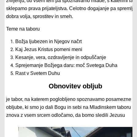
življenju, ob vsem tem pa spoznavamo mlade, s katerimi lah
sklepamo prava prijateljstva. Celotno dogajanje pa spremlja
dobra volja, sprostitev in smeh.
Teme na taboru
Božja ljubezen in Njegov načrt
Kaj Jezus Kristus pomeni meni
Kesanje, vera, ozdravljenje in odpuščanje
Sprejemanje Božjega daru: moč Svetega Duha
Rast v Svetem Duhu
Obnovitev obljub
je tabor, na katerem poglobljeno spoznavamo posamezne t
obljube, ki smo jo dali Bogu in sebi na Mladinskem taboru in
znova z vsem srcem odločamo, da bomo sledili Jezusu