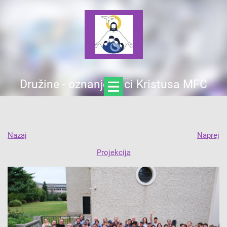
Družine - oznanjevalci Kristusa MFC
Nazaj
Naprej
Projekcija