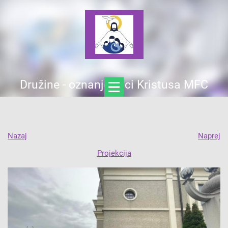
Družine - oznanjevalci Kristusa MFC
Nazaj
Naprej
Projekcija