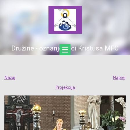
Družine - oznanjevalci Kristusa MFC
Nazaj
Naprej
Projekcija