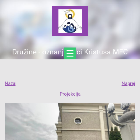
Družine - oznanjevalci Kristusa MFC
Nazaj
Naprej
Projekcija